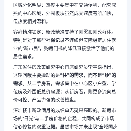
区域分化明显
：热度主要集中在交通便利、配套成
熟的中心区域，外围板块虽然成交速度有所加快，
但热度相对温和。
客群精准锁定
：新政精准支持了
刚需和刚改群体
。
特别是对于那些社保记录不连续但实际稳定居住就
业的“新市民”，购房门槛的降低直接激活了他们的
居住需求。
广东省住房政策研究中心首席研究员李宇嘉指出，
这轮回暖主要撬动的是
“住”的需求，而不是“炒”的
需求
。从二手房看，需求集中在中心区小户型、学
位房及外围低总价房源；从新房看，则更多流向总
价可控、产品力强的改善楼盘。
深圳楼市新政满月的成绩单无疑是亮眼的。新房市
场的“日光”与二手房价格的企稳，共同构成了市场
信心修复的双重证据。虽然市场并未出现“全域同步