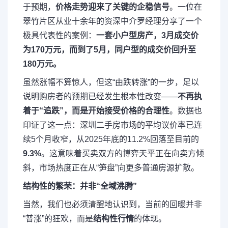
于预期，
价格走势迎来了关键的企稳信号
。一位在
翠竹片区从业十余年的资深中介罗经理分享了一个
极具代表性的案例：
一套小户型房产，3月成交价
为170万元，而到了5月，同户型的成交价回升至
180万元。
虽然涨幅不算惊人，但这“由跌转涨”的一步，足以
说明购房者的预期已经发生根本性改变——
不再执
着于“追跌”，而是开始接受价格的合理性
。数据也
印证了这一点：深圳二手房市场的平均议价率已连
续5个月收窄，从2025年底的11.2%回落至目前的
9.3%
。这意味着买卖双方的博弈天平正在向卖方倾
斜，市场热度正在从“笋盘”向更多普通房源扩散。
结构性的繁荣：并非“全域沸腾”
当然，我们也必须清醒地认识到，当前的回暖并非
“普涨”的狂欢，而是
结构性行情
的体现。