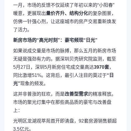
一月，市场的反馈不仅延续了年初以来的“小阳春”
暖意，更展现出
量价齐升、结构分化
的复杂图景，
仿佛一针强心剂，让这座城市的房产交易重新焕发
了活力。
新房市场的“高光时刻”：豪宅频现“日光”
如果说成交量是市场的脉搏，那么五月的新房市场
无疑是强劲有力的。据深圳贝壳研究院监测，截至
5月27日，深圳5月新房住宅成交量高达
3970套
，
同比激增51%。这背后，最引人注目的莫过于
“日
光”
现象的频发。
这并非普涨的狂欢，而是
改善型需求
的精准释放。
市场的聚光灯集中在那些高品质的豪宅与改善盘
上：
光明区龙湖观萃苑
首开即清盘，92套房源销售额超
3.5亿元。