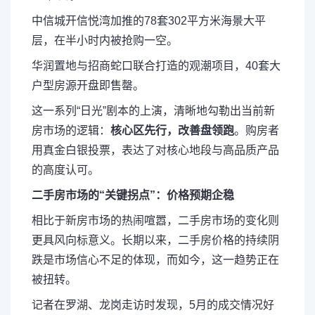
中信城开信悦湾
加推的78套302平方米海景大平
层，在半小时内被抢购一空。
华润置地与招商蛇口
联合打造的观潮项目，40套大
户型房源开盘即售罄。
这一系列“日光”剧本的上演，清晰地勾勒出当前新
房市场的逻辑：
核心区先行，改善盘领跑
。购房者
用真金白银投票，表达了对核心地段与高品质产品
的高度认可。
二手房市场的“关键拐点”：价格预期企稳
相比于新房市场的热闹喧嚣，二手房市场的变化则
更具风向标意义。长期以来，二手房价格的持续阴
跌是市场信心不足的体现，而如今，这一趋势正在
被扭转。
记者在罗湖、龙岗走访时发现，5月的成交情况好