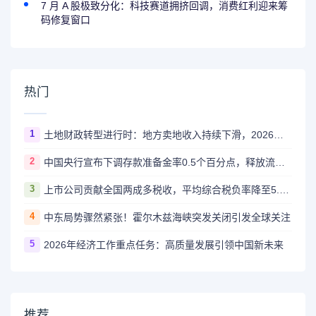
7 月 A 股极致分化：科技赛道拥挤回调，消费红利迎来筹
码修复窗口
热门
1
土地财政转型进行时：地方卖地收入持续下滑，2026年多地迎来增长拐点
2
中国央行宣布下调存款准备金率0.5个百分点，释放流动性支持经济高质量发展
3
上市公司贡献全国两成多税收，平均综合税负率降至5.6%
4
中东局势骤然紧张！霍尔木兹海峡突发关闭引发全球关注
5
2026年经济工作重点任务：高质量发展引领中国新未来
推荐