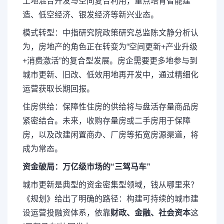
土地混合开发与空间复合利用，重点培育
智能建
造、低空经济、银发经济
等新兴业态。
模式转型
：中指研究院政策研究总监陈文静分析认
为，房地产的角色正在转变为“空间更新+产业升级
+消费激活”的复合型发展。房企需要更多地参与到
城市更新、旧改、低效用地再开发中，通过精细化
运营获取长期回报。
住房供给
：保障性住房的供给将与盘活存量商品房
紧密结合。未来，收购存量房或二手房用于保障
房，以及改建闲置商办、厂房等拓宽房源渠道，将
成为常态。
资金破局：万亿级市场的“三驾马车”
城市更新是典型的资金密集型领域，钱从哪里来？
《规划》给出了明确的路径：构建可持续的城市建
设运营投融资体系，依靠
财政、金融、社会资本
这