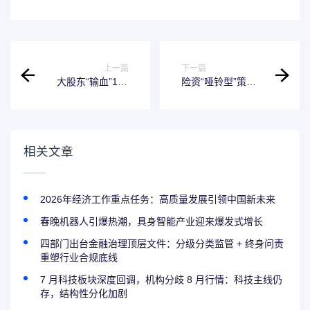
上一篇
下一篇
大股东“输血”160
险资“哑铃型”策略
亿：中信证券定增
曝光：万亿增量资
背后的国际化雄心
金正候场，A股新
与行业变局
平衡静待打破
相关文章
2026年经济工作重点任务：高质量发展引领中国新未来
春晚机器人引爆热潮，具身智能产业迎来爆发式增长
四部门出台金融治理顶层文件：分级分类监管 + 终身问责
重塑行业合规底线
7 月科技板块深度回调，机构分歧 8 月行情：科技主线仍
存，结构性分化加剧