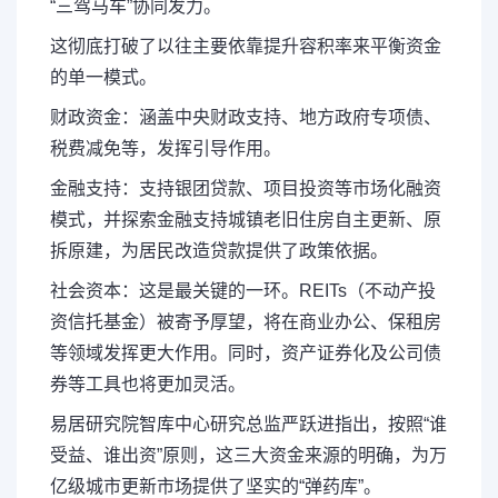
“三驾马车”协同发力。
这彻底打破了以往主要依靠提升容积率来平衡资金
的单一模式。
财政资金
：涵盖中央财政支持、地方政府专项债、
税费减免等，发挥引导作用。
金融支持
：支持银团贷款、项目投资等市场化融资
模式，并
探索金融支持城镇老旧住房自主更新、原
拆原建
，为居民改造贷款提供了政策依据。
社会资本
：这是最关键的一环。
REITs（不动产投
资信托基金）
被寄予厚望，将在商业办公、保租房
等领域发挥更大作用。同时，资产证券化及公司债
券等工具也将更加灵活。
易居研究院智库中心研究总监严跃进指出，按照“谁
受益、谁出资”原则，这三大资金来源的明确，为万
亿级城市更新市场提供了坚实的“弹药库”。