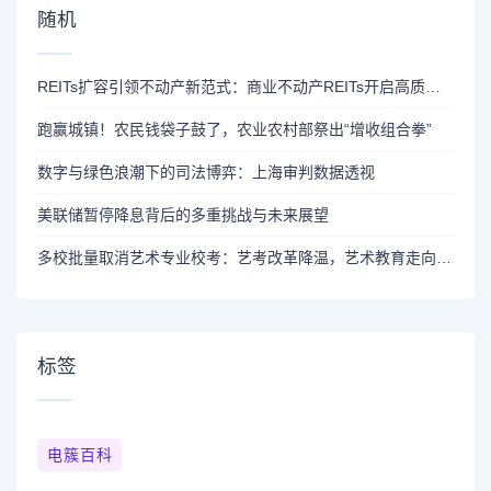
随机
REITs扩容引领不动产新范式：商业不动产REITs开启高质量发展新篇章
跑赢城镇！农民钱袋子鼓了，农业农村部祭出“增收组合拳”
数字与绿色浪潮下的司法博弈：上海审判数据透视
美联储暂停降息背后的多重挑战与未来展望
多校批量取消艺术专业校考：艺考改革降温，艺术教育走向文化与科技融合
标签
电簇百科