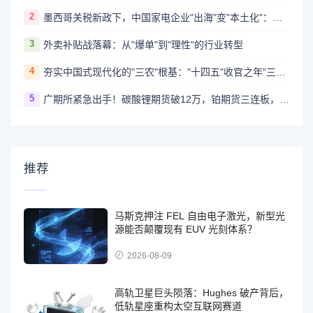
2
墨西哥关税新政下，中国家电企业"出海"变"本土化"：产能布局成破局关键
3
外卖补贴战落幕：从"爆单"到"理性"的行业转型
4
夯实中国式现代化的"三农"根基："十四五"收官之年"三农"工作新成就
5
广期所紧急出手！碳酸锂期货破12万，铂期货三连板，风控措施全面升级
推荐
马斯克押注 FEL 自由电子激光，新型光
源能否颠覆现有 EUV 光刻体系？
2026-08-09
高轨卫星巨头陨落：Hughes 破产背后，
低轨星座重构太空互联网赛道