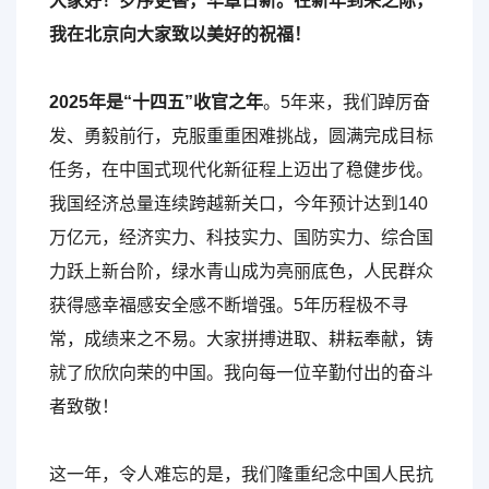
大家好！岁序更替，华章日新。在新年到来之际，
我在北京向大家致以美好的祝福！
2025年是“十四五”收官之年
。5年来，我们踔厉奋
发、勇毅前行，克服重重困难挑战，圆满完成目标
任务，在中国式现代化新征程上迈出了稳健步伐。
我国经济总量连续跨越新关口，今年预计达到140
万亿元，经济实力、科技实力、国防实力、综合国
力跃上新台阶，绿水青山成为亮丽底色，人民群众
获得感幸福感安全感不断增强。5年历程极不寻
常，成绩来之不易。大家拼搏进取、耕耘奉献，铸
就了欣欣向荣的中国。我向每一位辛勤付出的奋斗
者致敬！
这一年，令人难忘的是，我们隆重纪念中国人民抗