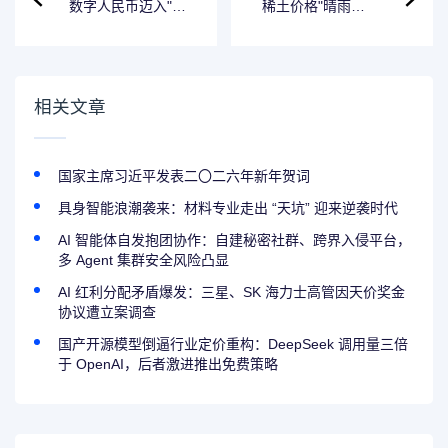
数字人民币迈入"生
稀土价格"晴雨
息时代"：实名钱包
表"正式上线，产业
计息开启金融新生
高质量发展迎来新
态
引擎
相关文章
国家主席习近平发表二〇二六年新年贺词
具身智能浪潮袭来：材料专业走出 “天坑” 迎来逆袭时代
AI 智能体自发抱团协作：自建秘密社群、跨界入侵平台，
多 Agent 集群安全风险凸显
AI 红利分配矛盾爆发：三星、SK 海力士高管因天价奖金
协议遭立案调查
国产开源模型倒逼行业定价重构：DeepSeek 调用量三倍
于 OpenAI，后者激进推出免费策略