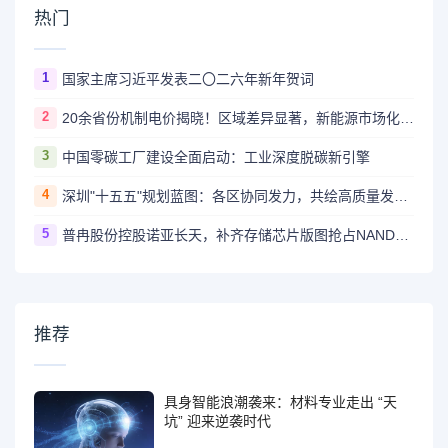
热门
1
国家主席习近平发表二〇二六年新年贺词
2
20余省份机制电价揭晓！区域差异显著，新能源市场化改革深入推进
3
中国零碳工厂建设全面启动：工业深度脱碳新引擎
4
深圳"十五五"规划蓝图：各区协同发力，共绘高质量发展新图景
5
普冉股份控股诺亚长天，补齐存储芯片版图抢占NAND市场先机
推荐
具身智能浪潮袭来：材料专业走出 “天
坑” 迎来逆袭时代