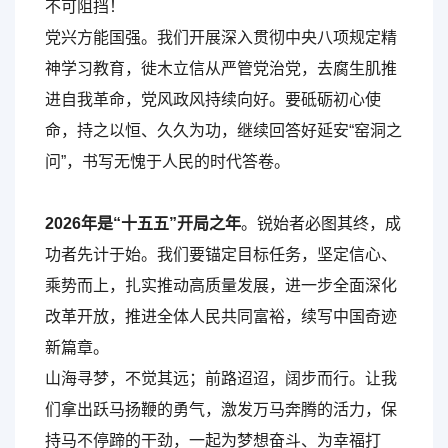
不可阻挡！
党兴方能国强。我们开展深入贯彻中央八项规定精
神学习教育，徙木立信从严管党治党，去腐生肌推
进自我革命，党风政风持续向好。要砥砺初心使
命，持之以恒、久久为功，继续回答好延安“窑洞之
问”，书写无愧于人民的时代答卷。
2026年是“十五五”开局之年
。锐始者必图其终，成
功者先计于始。我们要锚定目标任务，坚定信心、
乘势而上，扎实推动高质量发展，进一步全面深化
改革开放，推进全体人民共同富裕，续写中国奇迹
新篇章。
山海寻梦，不觉其远；前路迢迢，阔步而行。让我
们拿出跃马扬鞭的勇气，激发万马奔腾的活力，保
持马不停蹄的干劲，一起为梦想奋斗、为幸福打