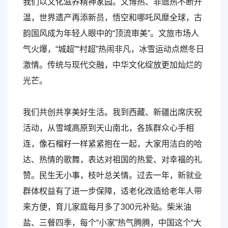
我们以文化滋养精神家园。文博热、非遗热不断升
温，世界遗产再添新员，悟空和哪吒风靡全球，古
韵国风成为年轻人眼中的“顶流审美”。文旅市场人
气火爆，“城超”“村超”热闹非凡，冰雪运动点燃冬日
激情。传统与现代交融，中华文化绽放更加灿烂的
光芒。
我们共创共享美好生活。我到西藏、新疆出席庆祝
活动，从雪域高原到天山南北，各族群众心手相
连，像石榴籽一样紧紧抱在一起，大家用洁白的哈
达、热情的歌舞，表达对祖国的热爱、对幸福的礼
赞。民生无小事，枝叶总关情。过去一年，新就业
群体权益有了进一步保障，适老化改造给老年人带
来方便，育儿家庭每月多了300元补贴。柴米油
盐、三餐四季，每个“小家”热气腾腾，中国这个“大