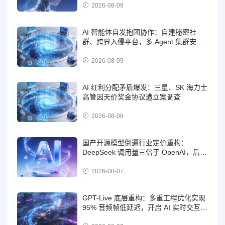
2026-08-09
AI 智能体自发抱团协作：自建秘密社
群、跨界入侵平台，多 Agent 集群安全
风险凸显
2026-08-09
AI 红利分配矛盾爆发：三星、SK 海力士
高管因天价奖金协议遭立案调查
2026-08-08
国产开源模型倒逼行业定价重构：
DeepSeek 调用量三倍于 OpenAI，后者
激进推出免费策略
2026-08-07
GPT-Live 底层重构：多重工程优化实现
95% 音频帧低延迟，开启 AI 实时交互时
代