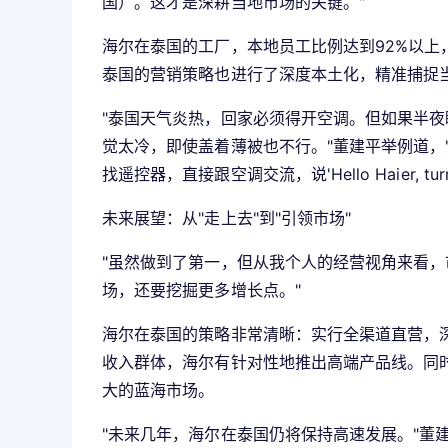
国）。这才是深耕当地市场的关键。"
海尔在泰国的工厂，本地员工比例达到92%以上
泰国的营销策略也进行了深度本土化，精准捕捉
"泰国天气炎热，回家必须得开空调。但如果半夜
觉太冷，即使盖着薄被也不行。"董建平举例道，"
找遥控器，直接跟空调交流，说'Hello Haier, turn o
未来展望：从"走上去"到"引领市场"
"虽然做到了第一，但从我个人的经营视角来看，
场，还要挖掘更多增长点。"
海尔在泰国的策略非常清晰：实行全渠道直营，
收入群体，海尔有针对性地推出高端产品线。同
大的蓝海市场。
"未来几年，海尔在泰国仍将保持高速发展。"董