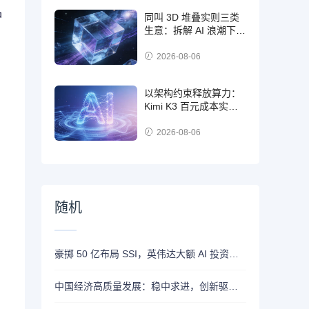
品
同叫 3D 堆叠实则三类
生意：拆解 AI 浪潮下不
同 3D 芯片路线的底层
差异
2026-08-06
以架构约束释放算力：
Kimi K3 百元成本实现
专业级前端特效开发
2026-08-06
随机
豪掷 50 亿布局 SSI，英伟达大额 AI 投资引爆**循环融资**行业争议
中国经济高质量发展：稳中求进，创新驱动，扩大内需