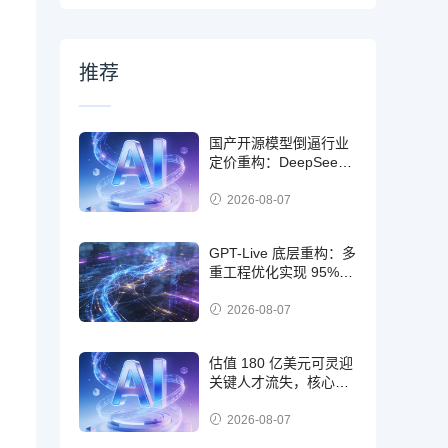
推荐
国产开源模型倒逼行业
定价重构：DeepSeek
调用量三倍于
OpenAI，后者激进推出
2026-08-07
免费策略
GPT-Live 底层重构：多
重工程优化实现 95%
音频帧低延迟，开启 AI
实时交互时代
2026-08-07
估值 180 亿美元可灵迎
关键人才流失，核心技
术骨干王鑫涛离职带来
多重挑战
2026-08-07