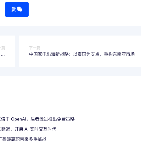
赏
一篇
下一篇
盟应
中国家电出海新战略：以泰国为支点，重构东南亚市场
实践
倍于 OpenAI，后者激进推出免费策略
帧低延迟，开启 AI 实时交互时代
干王鑫涛离职带来多重挑战