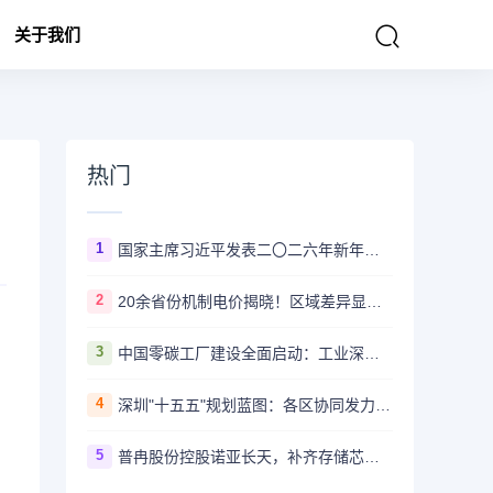
关于我们
热门
1
国家主席习近平发表二〇二六年新年贺词
2
20余省份机制电价揭晓！区域差异显著，新能源市场化改革深入推进
3
中国零碳工厂建设全面启动：工业深度脱碳新引擎
4
深圳"十五五"规划蓝图：各区协同发力，共绘高质量发展新图景
5
普冉股份控股诺亚长天，补齐存储芯片版图抢占NAND市场先机