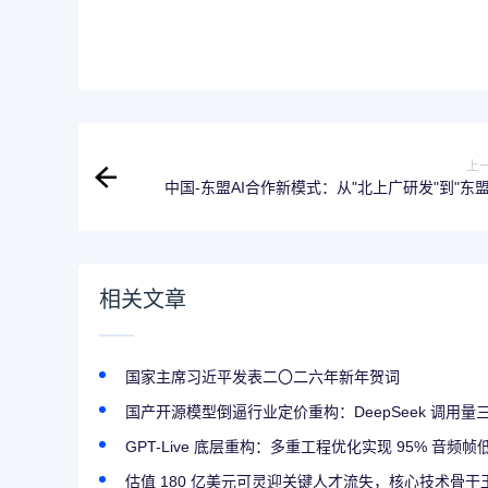
上
中国-东盟AI合作新模式：从"北上广研发"到"东
用"的创新
相关文章
国家主席习近平发表二〇二六年新年贺词
国产开源模型倒逼行业定价重构：DeepSeek 调用量三
GPT-Live 底层重构：多重工程优化实现 95% 音频
估值 180 亿美元可灵迎关键人才流失，核心技术骨