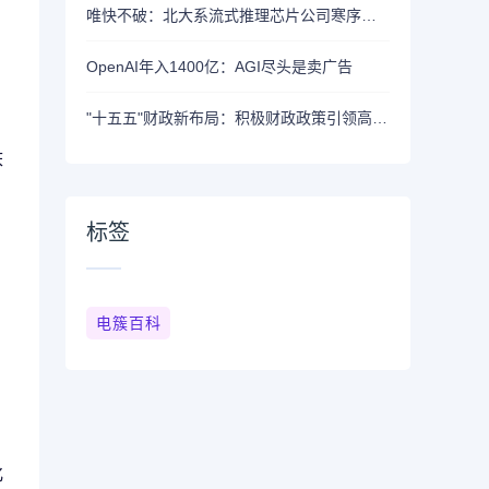
唯快不破：北大系流式推理芯片公司寒序科技完成数千万元融资，直指2000 Tokens/s性能新高
OpenAI年入1400亿：AGI尽头是卖广告
"十五五"财政新布局：积极财政政策引领高质量发展
床
标签
电簇百科
化