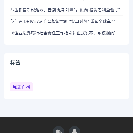
基金销售新规落地：告别"短期冲量"，迈向"投资者利益驱动"
英伟达 DRIVE AV 启幕智能驾驶 “安卓时刻” 重塑全球车企智能化赛道
《企业境外履行社会责任工作指引》正式发布：系统规范"走出去"企业社会责任实践
标签
电簇百科