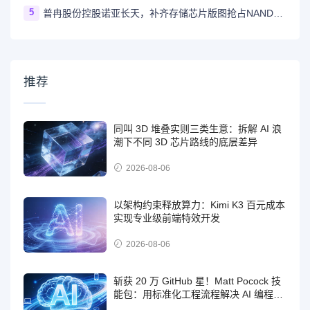
5
普冉股份控股诺亚长天，补齐存储芯片版图抢占NAND市场先机
推荐
同叫 3D 堆叠实则三类生意：拆解 AI 浪
潮下不同 3D 芯片路线的底层差异
2026-08-06
以架构约束释放算力：Kimi K3 百元成本
实现专业级前端特效开发
2026-08-06
斩获 20 万 GitHub 星！Matt Pocock 技
能包：用标准化工程流程解决 AI 编程四
大顽疾