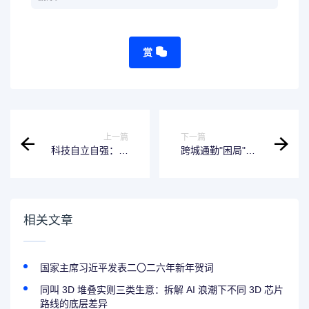
赏
上一篇
下一篇
科技自立自强：中
跨城通勤"困局"：
国创新引擎的加速
400万"打工人"的通
运转
勤之痛与城市治理
新挑战
相关文章
国家主席习近平发表二〇二六年新年贺词
同叫 3D 堆叠实则三类生意：拆解 AI 浪潮下不同 3D 芯片
路线的底层差异