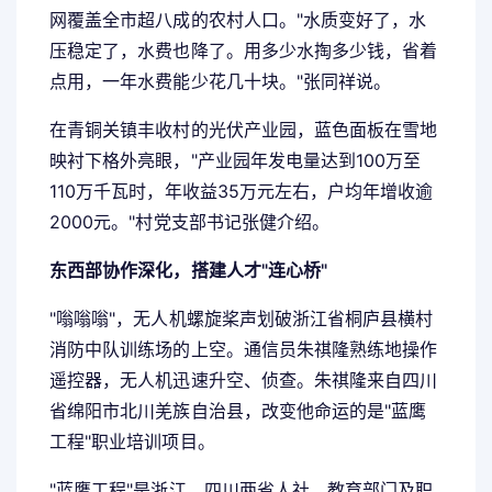
网覆盖全市超八成的农村人口。"水质变好了，水
压稳定了，水费也降了。用多少水掏多少钱，省着
点用，一年水费能少花几十块。"张同祥说。
在青铜关镇丰收村的光伏产业园，蓝色面板在雪地
映衬下格外亮眼，"产业园年发电量达到100万至
110万千瓦时，年收益35万元左右，户均年增收逾
2000元。"村党支部书记张健介绍。
东西部协作深化，搭建人才"连心桥"
"嗡嗡嗡"，无人机螺旋桨声划破浙江省桐庐县横村
消防中队训练场的上空。通信员朱祺隆熟练地操作
遥控器，无人机迅速升空、侦查。朱祺隆来自四川
省绵阳市北川羌族自治县，改变他命运的是"蓝鹰
工程"职业培训项目。
"蓝鹰工程"是浙江、四川两省人社、教育部门及职