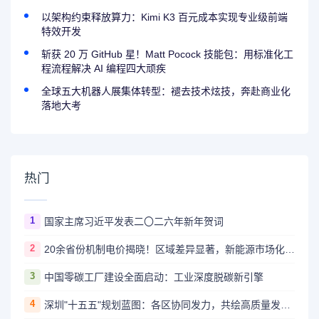
以架构约束释放算力：Kimi K3 百元成本实现专业级前端
特效开发
斩获 20 万 GitHub 星！Matt Pocock 技能包：用标准化工
程流程解决 AI 编程四大顽疾
全球五大机器人展集体转型：褪去技术炫技，奔赴商业化
落地大考
热门
1
国家主席习近平发表二〇二六年新年贺词
2
20余省份机制电价揭晓！区域差异显著，新能源市场化改革深入推进
3
中国零碳工厂建设全面启动：工业深度脱碳新引擎
4
深圳"十五五"规划蓝图：各区协同发力，共绘高质量发展新图景