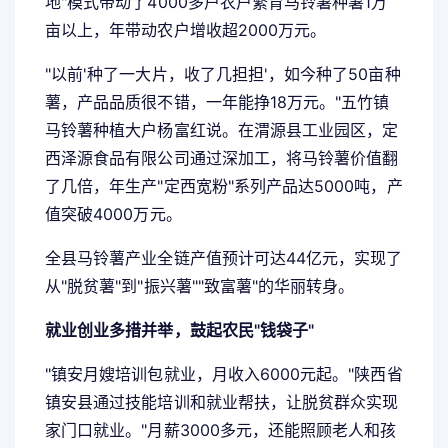
地"模式带动了4000多户农户繁育马铃薯种薯1万
亩以上，年带动农户增收超2000万元。
"以前'种了一大片，收了几担担'，如今种了50亩种
薯，产品品质很不错，一年能挣18万元。"五竹镇
马铃薯种植大户杨富红说。在渭源县工业园区，定
西泽源食品有限公司通过深加工，将马铃薯价值翻
了几倍，年生产"定西宽粉"系列产品达5000吨，产
值突破4000万元。
全县马铃薯产业全链产值预计可达44亿元，实现了
从"脱贫薯"到"振兴薯""致富薯"的华丽转身。
就业创业多措并举，鼓起农民"钱袋子"
"镇安月嫂培训包就业，月收入6000元起。"陕西省
镇安县通过技能培训和就业帮扶，让脱贫群众实现
家门口就业。"月薪3000多元，还能照顾老人和孩