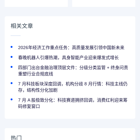
时：地方卖地收入
点任务：高质量发
持续下滑，2026年
展引领中国新未来
多地迎来增长拐点
相关文章
2026年经济工作重点任务：高质量发展引领中国新未来
春晚机器人引爆热潮，具身智能产业迎来爆发式增长
四部门出台金融治理顶层文件：分级分类监管 + 终身问责
重塑行业合规底线
7 月科技板块深度回调，机构分歧 8 月行情：科技主线仍
存，结构性分化加剧
7 月 A 股极致分化：科技赛道拥挤回调，消费红利迎来筹
码修复窗口
热门