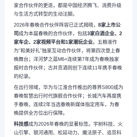
家合作伙伴的更迭，都是中国经济腾飞、消费升级
与生活方式转型的生动注脚。
2026年春晚合作伙伴阵容已正式揭晓，
8家上市公
司
成为本届春晚的合作伙伴，包括
3家白酒企业、2
家车企、2家视频平台和1家潮玩企业
。五粮液作
为"和美好礼"独家互动合作伙伴，将第四次登上春
晚舞台；洋河梦之蓝M6+连续第7年成为春晚独家
报时合作伙伴；古井贡酒则创下连续11年携手春晚
的纪录。
在出行领域，华为与江淮合作推出的尊界S800成为
春晚智慧出行时代旗舰合作伙伴；长城汽车再度携
手春晚，连续2年当选春晚新媒体指定用车，为春
晚提供全方位出行保障。
科技感
成为2026年春晚的显著标签。宇树科技、火
山引擎、银河通用、松延动力、魔法原子、追觅科