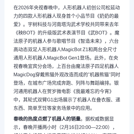
在2026年央视春晚中，人形机器人初创公司松延动
力的四款人形机器人现身首个小品节目《奶奶的最
爱》。宇树科技与河南塔沟武术学校共同带来去年
《秧BOT》的升级版武术表演节目《武BOT》。魔
法原子的机器人参与歌唱节目《智造未来》，六台
高动态双足人形机器人MagicBot Z1和两台全尺寸
通用人形机器人MagicBot Gen1登场。此外，在央
视春晚宜宾分会场，上百台由魔法原子四足机器人
MagicDog穿戴熊猫外观改造而成的"机器熊猫"同时
登场，在城市广场完成奔跑、列阵与舞蹈编排。银
河通用机器人在贺岁微电影《我最难忘的今宵》
中，其轮式双臂G1出场展示了机器人在叠衣服、递
东西、简单烹饪等家务场景中的应用。
春晚的热度点燃了机器人的销量
。据权威数据显
示，春晚开播两小时（2月16日20:00—22:00），