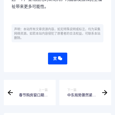
祉带来更多可能性。
声明：本站所有文章资源内容，如无特殊说明或标注，均为采集
网络资源。如若本站内容侵犯了原著者的合法权益，可联系本站
删除。
赏
上一篇
下一篇
春节购房窗口期：
中东局势骤然紧
房企抢滩"小阳
张！霍尔木兹海峡
春"市场
突发关闭引发全球
关注