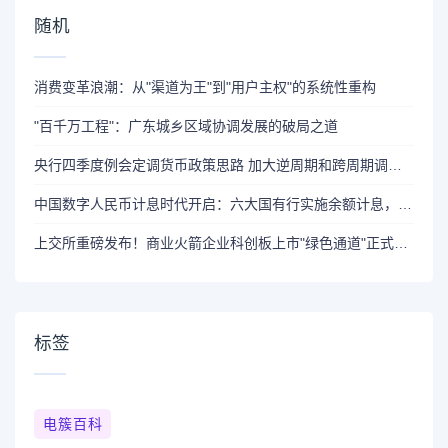
随机
消费变革浪潮：从"渠道为王"到"用户主权"的系统性重构
"百千万工程"：广东城乡区域协调发展的破局之道
央行四季度例会定调货币政策思路 加大逆周期和跨周期调节力度
中国数字人民币计息时代开启：六大国有行实施余额计息，引领全球央行数字货币新趋势
上交所重磅发布！商业火箭企业科创板上市"绿色通道"正式开启
标签
电簇百科