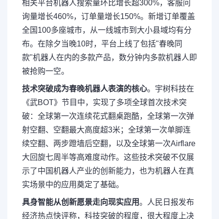
相关平台机器人搜索量环比增长超300%，客服问
询量增长460%，订单量增长150%。新增订单覆盖
全国100多座城市，从一线城市到大小县域均有分
布。在除夕当晚10时，平台上线了包括"春晚同
款"机器人在内的多款产品，数分钟内多款机器人即
被抢购一空。
技术突破成为春晚机器人表演的核心
。宇树科技在
《武BOT》节目中，实现了多项全球首次技术突
破：全球第一次连续花式翻桌跑酷，全球第一次弹
射空翻、空翻最大高度超3米；全球第一次单脚连
续空翻、两步蹬墙后空翻，以及全球第一次Airflare
大回旋七周半等高难度动作。这些技术突破不仅展
示了中国机器人产业的创新能力，也为机器人在真
实场景中的应用奠定了基础。
具身智能从创新愿景走向现实应用
。人民日报发布
经济热点快评称，科技突破的程度，很大程度上决