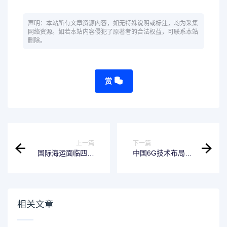
声明：本站所有文章资源内容，如无特殊说明或标注，均为采集
网络资源。如若本站内容侵犯了原著者的合法权益，可联系本站
删除。
赏
上一篇
下一篇
国际海运面临四大
中国6G技术布局提
挑战，科技创新赋
速，运营商明确发
能高质量发展
展路线，十万亿产
业蓄势待发
相关文章