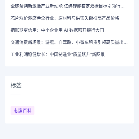
全链条创新激活产业新动能 亿纬锂能锚定双碳目标引领行业变革
芯片涨价潮席卷全行业：原材料与供需失衡推高产品价格
把账期变信用：中小企业用 AI 数据叩开银行大门
交通消费新场景：游艇、自驾路、小微车租赁引领高质量出行新风尚
工业利润稳健增长：中国制造业"质量跃升"新图景
标签
电簇百科