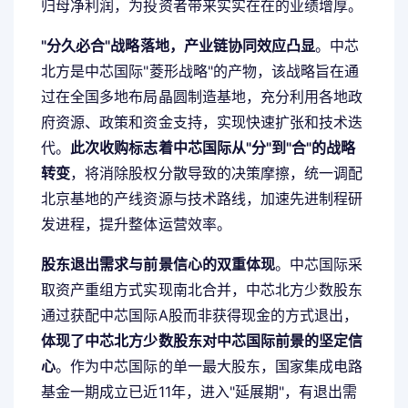
归母净利润，为投资者带来实实在在的业绩增厚。
"分久必合"战略落地，产业链协同效应凸显
。中芯
北方是中芯国际"菱形战略"的产物，该战略旨在通
过在全国多地布局晶圆制造基地，充分利用各地政
府资源、政策和资金支持，实现快速扩张和技术迭
代。
此次收购标志着中芯国际从"分"到"合"的战略
转变
，将消除股权分散导致的决策摩擦，统一调配
北京基地的产线资源与技术路线，加速先进制程研
发进程，提升整体运营效率。
股东退出需求与前景信心的双重体现
。中芯国际采
取资产重组方式实现南北合并，中芯北方少数股东
通过获配中芯国际A股而非获得现金的方式退出，
体现了中芯北方少数股东对中芯国际前景的坚定信
心
。作为中芯国际的单一最大股东，国家集成电路
基金一期成立已近11年，进入"延展期"，有退出需