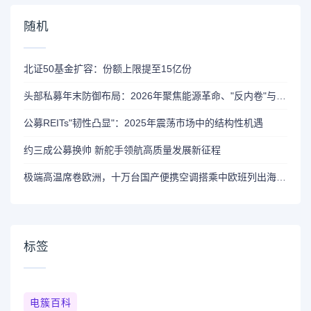
随机
北证50基金扩容：份额上限提至15亿份
头部私募年末防御布局：2026年聚焦能源革命、"反内卷"与全球化三大机遇
公募REITs"韧性凸显"：2025年震荡市场中的结构性机遇
约三成公募换帅 新舵手领航高质量发展新征程
极端高温席卷欧洲，十万台国产便携空调搭乘中欧班列出海保供
标签
电簇百科